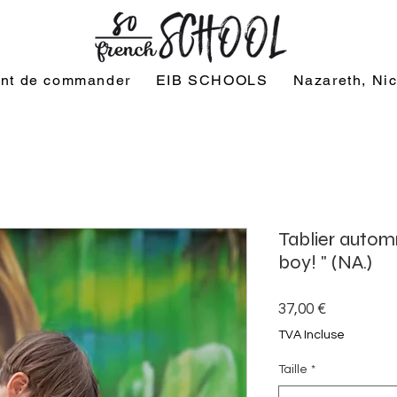
vant de commander
EIB SCHOOLS
Nazareth, Ni
Tablier autom
boy! " (NA.)
Prix
37,00 €
TVA Incluse
Taille
*