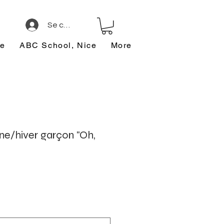
Se connecter
ce
ABC School, Nice
More
ne/hiver garçon "Oh,