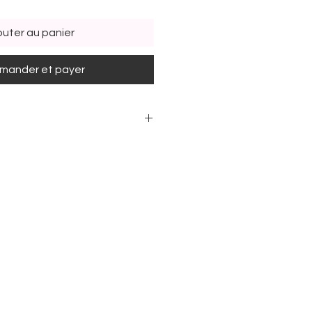
outer au panier
ander et payer
ros inclus:
os
m - 5 euros
é ci-dessus existe dans
 définit par un code couleur
fants de 2ans, en séction
fants de 3ans, en séction
nts de 4ans, en séction