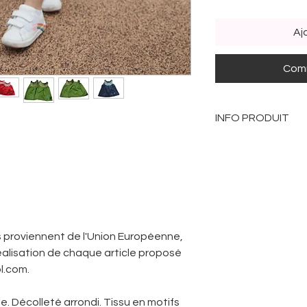
Aj
Comm
INFO PRODUIT
Le prix de 34.89 eu
Tablier - 29.89 eur
Broderie de Préno
Le modèle présent
differentes tailles
Jaune pour les en
s proviennent de l'Union Européenne,
"Poussin"
réalisation de chaque article proposé
Rouge pour les en
l.com.
"Ecureuil"
Vert pour les enfa
lle. Décolleté arrondi. Tissu en motifs