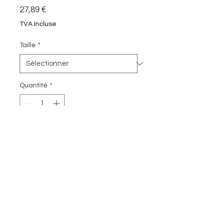
Prix
27,89 €
TVA Incluse
Taille
*
Quantité
*
Ajouter au panier
Commander et payer
Sweatshirt de Sport Unisexe
Haut de sport en 100% Coton