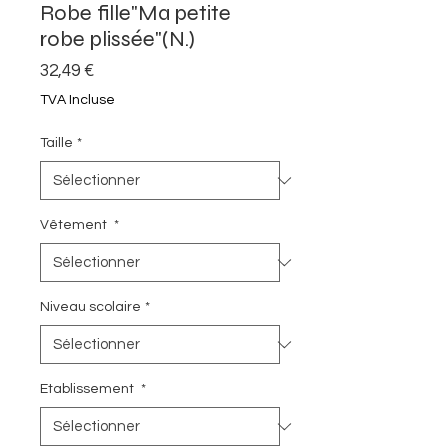
Robe fille"Ma petite
robe plissée"(N.)
Prix
32,49 €
TVA Incluse
Taille
*
Vêtement
*
Niveau scolaire
*
Etablissement
*