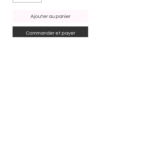
Ajouter au panier
Commander et payer
Le Pack Base pour Garçon
Niveau Elémentaire inclus les
éléments suivants:
2 x Polos Classique manches
longues
2 x Polos Classique manches
courtes
1 x Gilet en maille fermeture à
glissière
1 x Pull Hiver col V