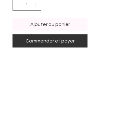
Ajouter au panier
Commander et payer
Le Pack Complet pour Fille
Niveau Elémentaire inclus les
éléments suivants:
2 x Polos col Claudine
manches longues
2 x Polos col Claudine
manches courtes
1 x Gilet en maille fermeture à
glissière
1 x Pull Hiver col V