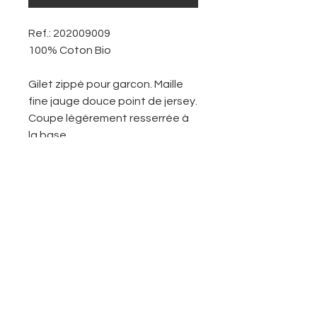
Ref.: 202009009
100% Coton Bio
Gilet zippé pour garcon. Maille
fine jauge douce point de jersey.
Coupe légèrement resserrée à
la base.
Le logo et le nom de l'école sont
affichés devant sur le côté
gauche.
Col montant côtelé. Ouverture
entierement zippée. Manches
longues. Base droite.
Vous retrouveriez en dernière
image un guide des tailles pour
vous aider faire votre choix