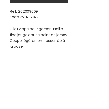
Ref.: 202009009
100% Coton Bio
Gilet zippé pour garcon. Maille
fine jauge douce point de jersey.
Coupe légèrement resserrée à
la base.
Le logo et le nom de l'école sont
affichés devant sur le côté
gauche.
Col montant côtelé. Ouverture
entierement zippée. Manches
longues. Base droite.
Vous retrouveriez en dernière
image un guide des tailles pour
vous aider faire votre choix.