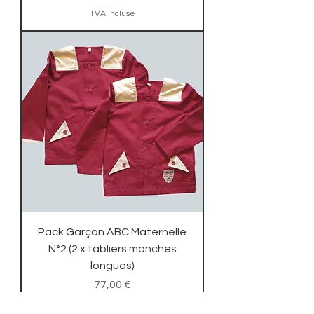
TVA Incluse
Pack Garçon ABC Maternelle
N°2 (2 x tabliers manches
longues)
Prix
77,00 €
TVA Incluse